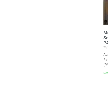
Me
Se
P
21
Ac
Pa
(P
Rea