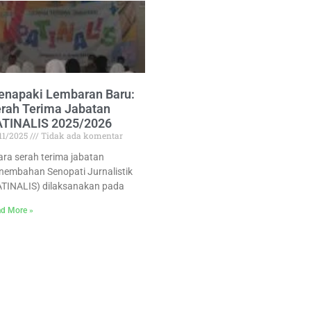
napaki Lembaran Baru:
rah Terima Jabatan
ATINALIS 2025/2026
/11/2025
Tidak ada komentar
ara serah terima jabatan
nembahan Senopati Jurnalistik
ATINALIS) dilaksanakan pada
d More »