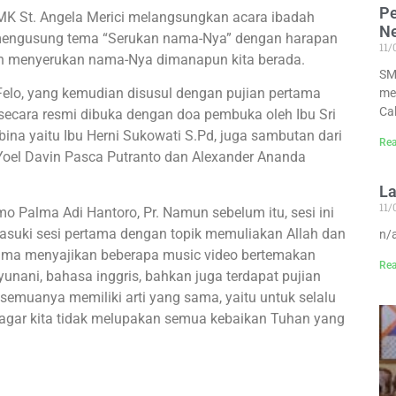
Pe
 OMK St. Angela Merici melangsungkan acara ibadah
Ne
 mengusung tema “Serukan nama-Nya” dengan harapan
11
dan menyerukan nama-Nya dimanapun kita berada.
SM
elo, yang kemudian disusul dengan pujian pertama
me
Ca
a secara resmi dibuka dengan doa pembuka oleh Ibu Sri
na yaitu Ibu Herni Sukowati S.Pd, juga sambutan dari
Rea
, Yoel Davin Pasca Putranto dan Alexander Ananda
La
11
 Palma Adi Hantoro, Pr. Namun sebelum itu, sesi ini
masuki sesi pertama dengan topik memuliakan Allah dan
n/
Palma menyajikan beberapa music video bertemakan
Rea
unani, bahasa inggris, bahkan juga terdapat pujian
emuanya memiliki arti yang sama, yaitu untuk selalu
a agar kita tidak melupakan semua kebaikan Tuhan yang