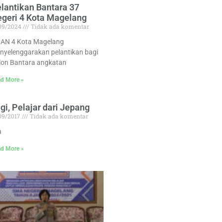
lantikan Bantara 37
geri 4 Kota Magelang
/09/2024
Tidak ada komentar
AN 4 Kota Magelang
nyelenggarakan pelantikan bagi
lon Bantara angkatan
d More »
gi, Pelajar dari Jepang
/09/2017
Tidak ada komentar
a
d More »