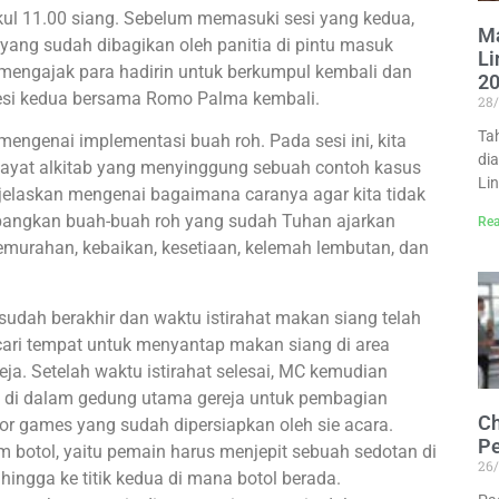
kul 11.00 siang. Sebelum memasuki sesi yang kedua,
M
yang sudah dibagikan oleh panitia di pintu masuk
Li
engajak para hadirin untuk berkumpul kembali dan
2
esi kedua bersama Romo Palma kembali.
28
Ta
mengenai implementasi buah roh. Pada sesi ini, kita
di
yat alkitab yang menyinggung sebuah contoh kasus
Li
elaskan mengenai bagaimana caranya agar kita tidak
bangkan buah-buah roh yang sudah Tuhan ajarkan
Rea
 kemurahan, kebaikan, kesetiaan, kelemah lembutan, dan
sudah berakhir dan waktu istirahat makan siang telah
ari tempat untuk menyantap makan siang di area
ja. Setelah waktu istirahat selesai, MC kemudian
 di dalam gedung utama gereja untuk pembagian
Ch
r games yang sudah dipersiapkan oleh sie acara.
Pe
otol, yaitu pemain harus menjepit sebuah sedotan di
26
 hingga ke titik kedua di mana botol berada.