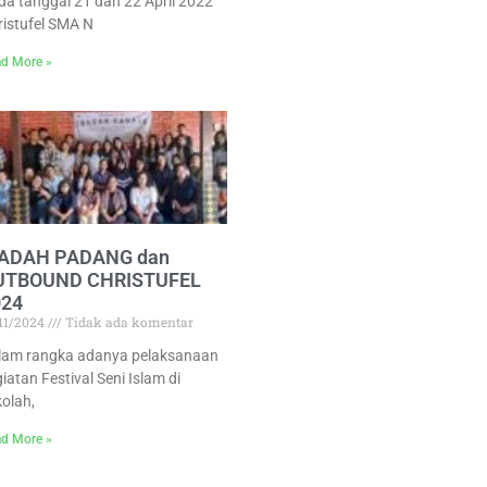
da tanggal 21 dan 22 April 2022
ristufel SMA N
d More »
BADAH PADANG dan
UTBOUND CHRISTUFEL
024
/11/2024
Tidak ada komentar
lam rangka adanya pelaksanaan
iatan Festival Seni Islam di
kolah,
d More »