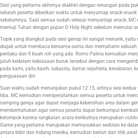
Sesi yang pertama akhirnya diakhiri dengan renungan pada pu
seluruh peserta diberikan waktu untuk menyantap snack-snack 
sebelumnya. Saat semua sudah selesai menyantap snack, MC m
memuji Tuhan dengan pujian O Holy Night sebelum memulai s
Topik yang diangkat pada sesi genap ini sangat menarik, yaitu 
diajak untuk membaca bersama-sama dan memahami sebuah a
perilaku dan 9 buah roh yang ada. Romo Palma kemudian menj
jatuh kedalam kebiasaan buruk tersebut dengan cara mengem
pada kami, yaitu kasih, sukacita, damai sejahtera, kesabaran,
penguasaan diri.
Saat waktu sudah menunjukan pukul 12.15, artinya sesi kedua 
tiba. MC kemudian mempersilahkan semua peserta untuk menc
samping gereja agar dapat menjaga kebersihan area dalam gere
memberitahukan agar semua peserta dapat berkumpul kembali
kelompok karena rangkaian acara berikutnya merupakan outdoo
Game yang pertama merupakan memasukkan sedotan ke dalam b
antara bibir dan hidung mereka, kemudian berlari dari titik awal