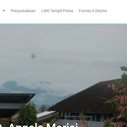
Perpustakaan
LMS Tampil Prima
Formis X Dezine