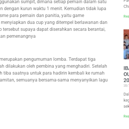
Pa
gunakan sumpit, dimana setiap pemain dalam satu
Ch
n dengan kurun waktu 1 menit. Kemudian tidak lupa
sme para pemain dan panitia, yaitu game
Rea
h menyiapkan dua cup yang ditempel berlawanan dan
ersebut supaya dapat diserahkan secara berantai,
akan pemenangnya
i merupakan pengumuman lomba. Terdapat tiga
ah dilakukan oleh pembina yang menghadiri. Setelah
I
 tiba saatnya untuk para hadirin kembali ke rumah
O
pamitan, semuanya bersama-sama menyanyikan lagu
2
18
Da
keg
se
Rea