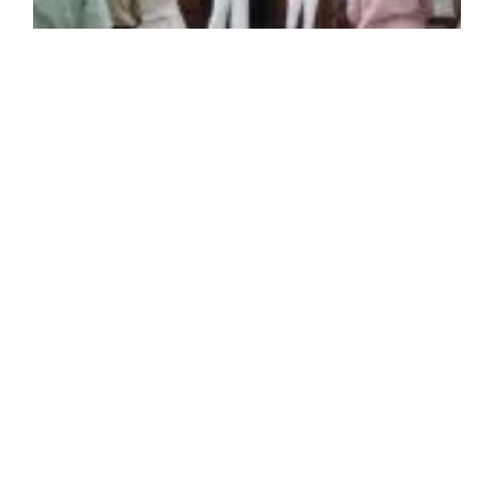
SEMARAK NATAL 2024: Christufel dan OMK
Merayakan Kasih di GKJ Magelang
14/12/2024
Tidak ada komentar
Natal adalah hari raya yang diperingati oleh umat Kristiani
untuk
Read More »
Jalan Santai HUT SMAPA
21/08/2017
Tidak ada komentar
Read More »