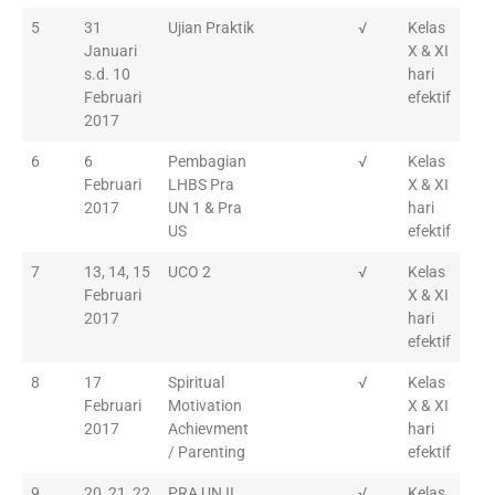
5
31
Ujian Praktik
√
Kelas
Januari
X & XI
s.d. 10
hari
Februari
efektif
2017
6
6
Pembagian
√
Kelas
Februari
LHBS Pra
X & XI
2017
UN 1 & Pra
hari
US
efektif
7
13, 14, 15
UCO 2
√
Kelas
Februari
X & XI
2017
hari
efektif
8
17
Spiritual
√
Kelas
Februari
Motivation
X & XI
2017
Achievment
hari
/ Parenting
efektif
9
20, 21, 22
PRA UN II
√
Kelas