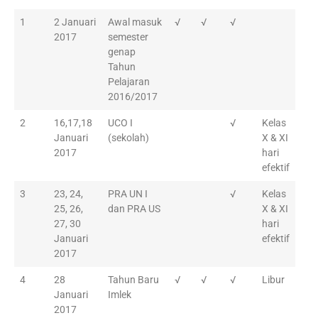
1
2 Januari
Awal masuk
√
√
√
2017
semester
genap
Tahun
Pelajaran
2016/2017
2
16,17,18
UCO I
√
Kelas
Januari
(sekolah)
X & XI
2017
hari
efektif
3
23, 24,
PRA UN I
√
Kelas
25, 26,
dan PRA US
X & XI
27, 30
hari
Januari
efektif
2017
4
28
Tahun Baru
√
√
√
Libur
Januari
Imlek
2017