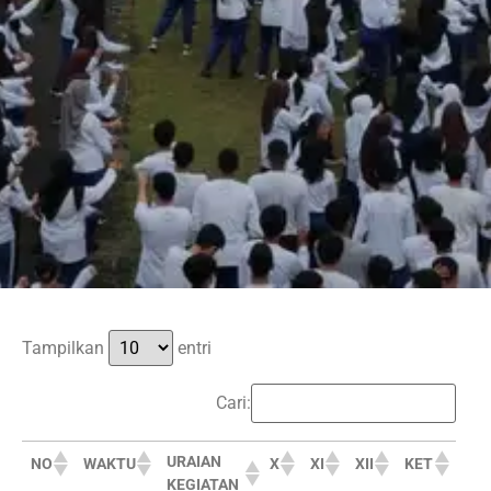
Tampilkan
entri
Cari:
URAIAN
NO
WAKTU
X
XI
XII
KET
KEGIATAN