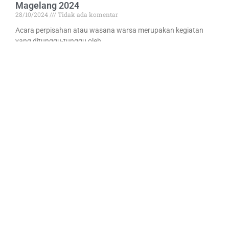
Magelang 2024
28/10/2024
Tidak ada komentar
Acara perpisahan atau wasana warsa merupakan kegiatan
yang ditunggu-tunggu oleh
Read More »
BERGABUNGLAH BERSAMA KAMI