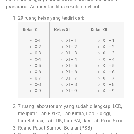
prasarana. Adapun fasilitas sekolah meliputi:
29 ruang kelas yang terdiri dari:
Kelas X
Kelas XI
Kelas XII
X-1
XI – 1
XII – 1
X-2
XI – 2
XII – 2
X-3
XI – 3
XII – 3
X-4
XI – 4
XII – 4
X-5
XI – 5
XII – 5
X-6
XI – 6
XII – 6
X-7
XI – 7
XII – 7
X-8
XI – 8
XII – 8
X-9
XI – 9
XII – 9
7 ruang laboratorium yang sudah dilengkapi LCD,
meliputi : Lab.Fisika, Lab.Kimia, Lab.Biologi,
Lab.Bahasa, Lab.TIK, Lab.PAI, dan Lab Pend.Seni
Ruang Pusat Sumber Belajar (PSB)