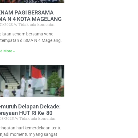
ENAM PAGI BERSAMA
MA N 4 KOTA MAGELANG
/01/2023
Tidak ada komentar
giatan senam bersama yang
rtempatan di SMA N 4 Magelang,
d More »
emuruh Delapan Dekade:
rayaan HUT RI Ke-80
/08/2025
Tidak ada komentar
ringatan hari kemerdekaan tentu
njadi momentum yang sangat