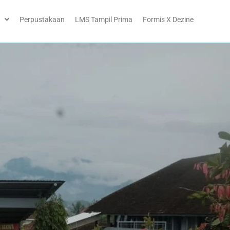
Perpustakaan
LMS Tampil Prima
Formis X Dezine