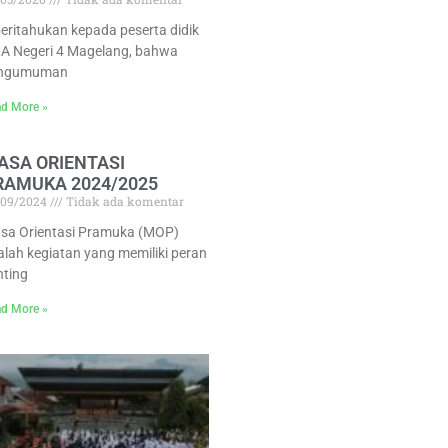
beritahukan kepada peserta didik
A Negeri 4 Magelang, bahwa
ngumuman
d More »
ASA ORIENTASI
RAMUKA 2024/2025
/09/2024
Tidak ada komentar
sa Orientasi Pramuka (MOP)
alah kegiatan yang memiliki peran
nting
d More »