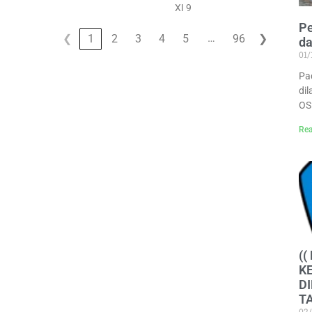
XI 9
Pe
…
❮
1
2
3
4
5
96
❯
d
01/
Pa
di
OS
Rea
(
K
D
T
02