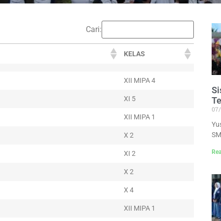
Cari:
KELAS
XII MIPA 4
S
XI 5
Te
07
XII MIPA 1
Yu
SM
X 2
Rea
XI 2
X 2
X 4
XII MIPA 1