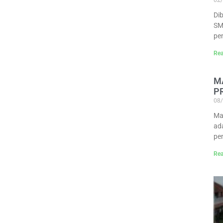
Di
SM
pe
Rea
M
P
08
Ma
ad
pe
Rea