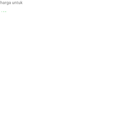
rharga untuk
d More »