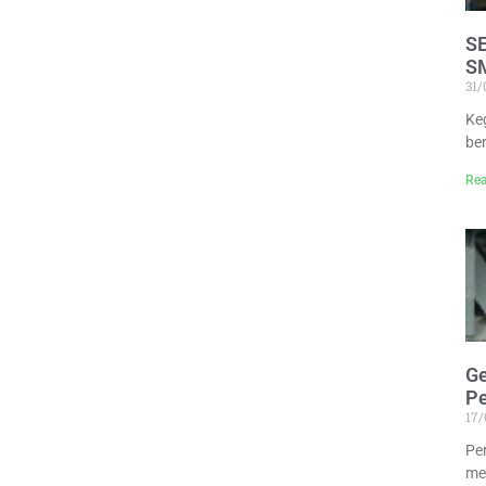
S
S
31
Ke
be
Rea
G
Pe
17
Pe
me