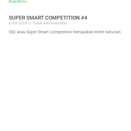
Read More »
SUPER SMART COMPETITION #4
11/09/2024
Tidak ada komentar
SSC atau Super Smart Competition merupakan event tahunan
yang dibuat
Read More »
BERGABUNGLAH BERSAMA KAMI