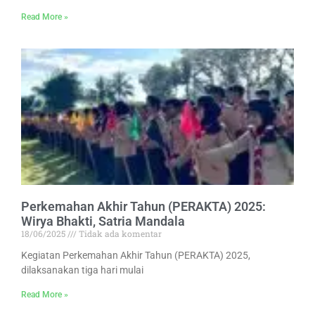
Read More »
Perkemahan Akhir Tahun (PERAKTA) 2025:
Wirya Bhakti, Satria Mandala
18/06/2025
Tidak ada komentar
Kegiatan Perkemahan Akhir Tahun (PERAKTA) 2025,
dilaksanakan tiga hari mulai
Read More »