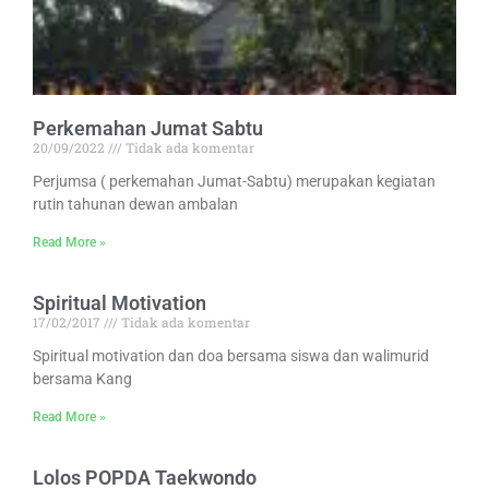
Perkemahan Jumat Sabtu
20/09/2022
Tidak ada komentar
Perjumsa ( perkemahan Jumat-Sabtu) merupakan kegiatan
rutin tahunan dewan ambalan
Read More »
Spiritual Motivation
17/02/2017
Tidak ada komentar
Spiritual motivation dan doa bersama siswa dan walimurid
bersama Kang
Read More »
Lolos POPDA Taekwondo