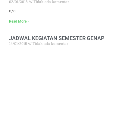
02/01/2018
Tidak ada komentar
n/a
Read More »
JADWAL KEGIATAN SEMESTER GENAP
14/01/2015
Tidak ada komentar
PRAKIRAAN KEGIATAN SEMESTER GENAP TAHUN
PELAJARAN 2014/2015 SMA NEGERI 4
Read More »
BERGABUNGLAH BERSAMA KAMI