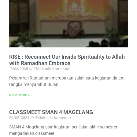
RISE : Reconnect Our Inside Spirituality to Allah
with Ramadhan Embrace
13/03/2025
Tidak ada komentar
Pesantren Ramadhan merupakan salah satu kegiatan dalam
rangka menyambut Bulan
Read More »
CLASSMEET SMAN 4 MAGELANG
29/02/2024
Tidak ada komentar
SMAN 4 Magelang usai kegiatan penilaian akhir semester
mengadakan classmeet