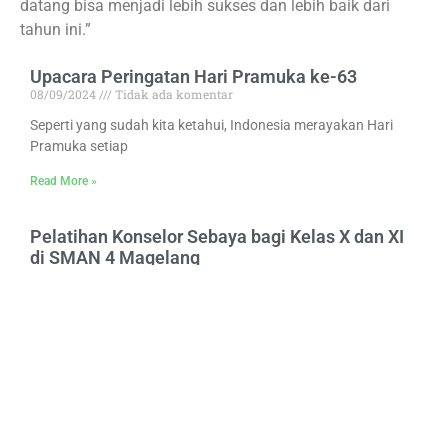
datang bisa menjadi lebih sukses dan lebih baik dari
tahun ini.”
Upacara Peringatan Hari Pramuka ke-63
08/09/2024
Tidak ada komentar
Seperti yang sudah kita ketahui, Indonesia merayakan Hari
Pramuka setiap
Read More »
Pelatihan Konselor Sebaya bagi Kelas X dan XI
di SMAN 4 Magelang
11/09/2024
Tidak ada komentar
SMA Negeri 4 Kota Magelang mengadakan Pelatihan Konselor
Sebaya (peer
Read More »