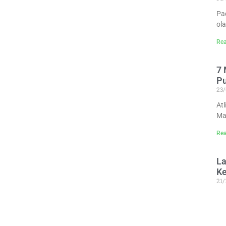
Pa
ol
Rea
7 
P
23
At
Ma
Rea
La
K
21
Pa
Ge
me