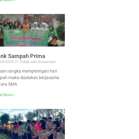
d More »
ank Sampah Prima
/05/2015
Tidak ada komentar
lam rangka memperingati hari
pah maka diadakan kerjasama
tara SMA
d More »