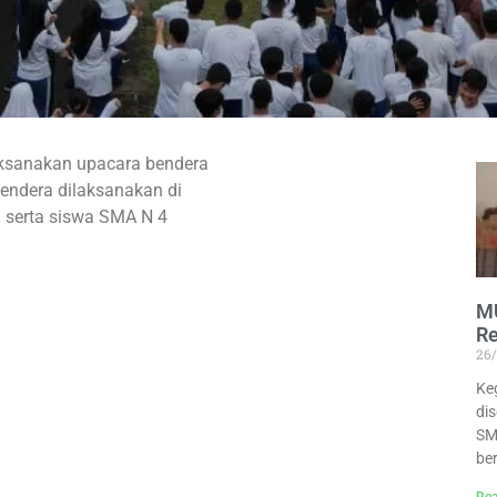
ksanakan upacara bendera
endera dilaksanakan di
u serta siswa SMA N 4
MU
Re
26
Ke
di
SM
be