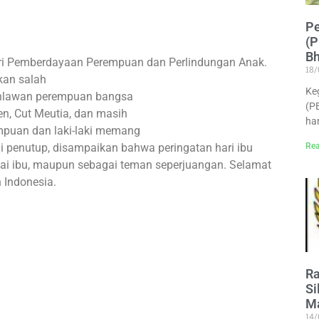
P
(P
Bh
eri Pemberdayaan Perempuan dan Perlindungan Anak.
18
kan salah
Ke
pahlawan perempuan bangsa
(P
en, Cut Meutia, dan masih
har
mpuan dan laki-laki memang
 penutup, disampaikan bahwa peringatan hari ibu
Rea
bagai ibu, maupun sebagai teman seperjuangan. Selamat
 Indonesia.
Ra
Si
M
14