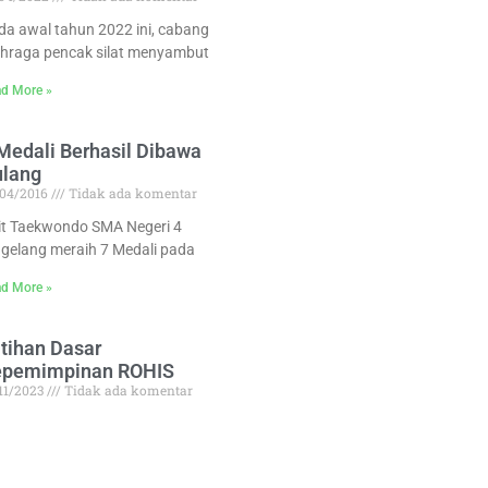
da awal tahun 2022 ini, cabang
ahraga pencak silat menyambut
d More »
Medali Berhasil Dibawa
ulang
/04/2016
Tidak ada komentar
lit Taekwondo SMA Negeri 4
gelang meraih 7 Medali pada
d More »
tihan Dasar
epemimpinan ROHIS
/11/2023
Tidak ada komentar
da tanggal 8-9 September 2023,
rakan Rohis SMAPA (GPRS)
ngadakan