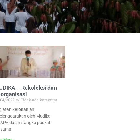
DIKA – Rekoleksi dan
organisasi
/04/2022
Tidak ada komentar
giatan kerohanian
selenggarakan oleh Mudika
APA dalam rangka paskah
rsama