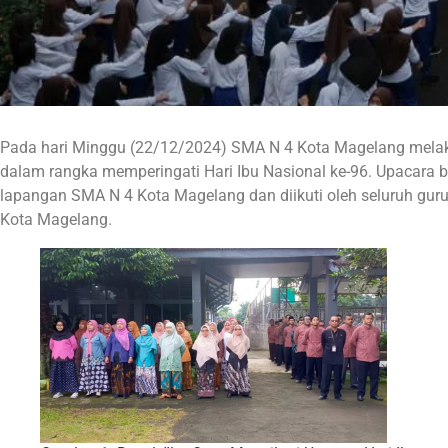
Pada hari Minggu (22/12/2024) SMA N 4 Kota Magelang mela
dalam rangka memperingati Hari Ibu Nasional ke-96. Upacara b
lapangan SMA N 4 Kota Magelang dan diikuti oleh seluruh gur
Kota Magelang.