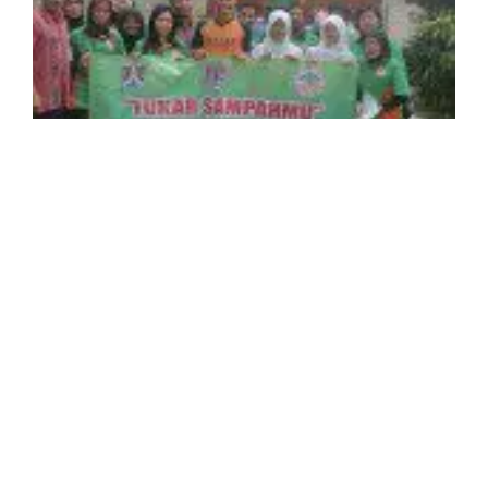
Bank Sampah Prima
07/05/2015
Tidak ada komentar
Dalam rangka memperingati hari smpah maka diadakan
kerjasama antara SMA
Read More »
BERGABUNGLAH BERSAMA KAMI