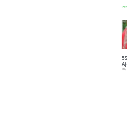
Rea
5S
A
18
5S
sa
Rea