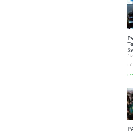
P
Te
S
21
n/
Rea
P