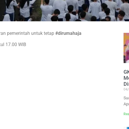
ran pemerintah untuk tetap
#dirumahaja
kul 17.00 WIB
GK
M
Di
04
Su
Ap
Rea