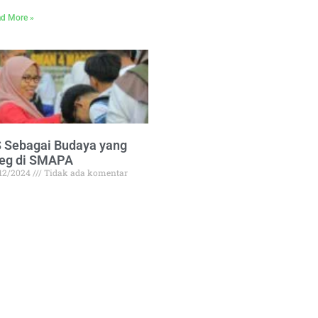
d More »
 Sebagai Budaya yang
jeg di SMAPA
/12/2024
Tidak ada komentar
 (senyum, salam, sapa, sopan dan
ntun) adalah lima budaya
d More »