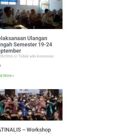
elaksanaan Ulangan
ngah Semester 19-24
eptember
/09/2016
Tidak ada komentar
a
d More »
ATINALIS – Workshop