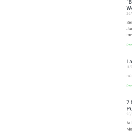
“B
W
26
Sen
Ju
me
Rea
La
11
n/
Rea
7 
P
23
At
Ma