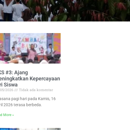
S #3: Ajang
eningkatkan Kepercayaan
ri Siswa
/05/2026
Tidak ada komentar
asana pagi hari pada Kamis, 16
ril 2026 terasa berbeda.
d More »