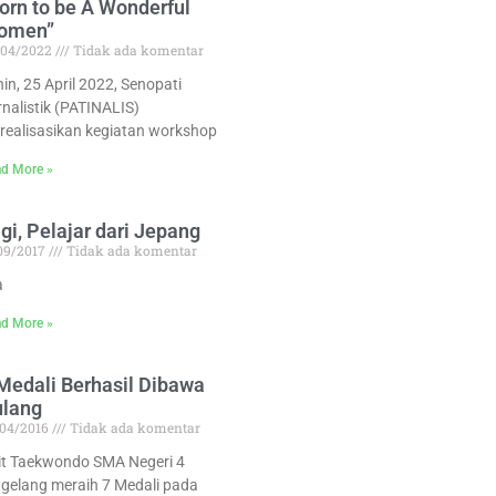
orn to be A Wonderful
omen”
/04/2022
Tidak ada komentar
in, 25 April 2022, Senopati
rnalistik (PATINALIS)
realisasikan kegiatan workshop
d More »
gi, Pelajar dari Jepang
/09/2017
Tidak ada komentar
a
d More »
Medali Berhasil Dibawa
ulang
/04/2016
Tidak ada komentar
lit Taekwondo SMA Negeri 4
gelang meraih 7 Medali pada