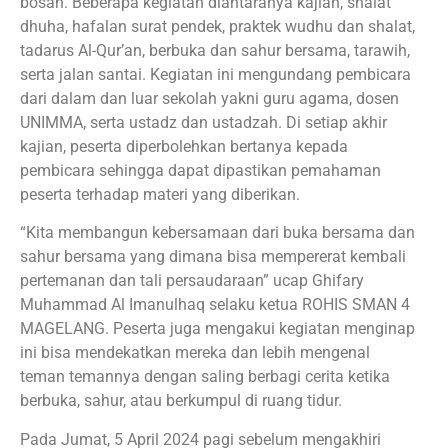
bosan. Beberapa kegiatan diantaranya kajian, shalat
dhuha, hafalan surat pendek, praktek wudhu dan shalat,
tadarus Al-Qur’an, berbuka dan sahur bersama, tarawih,
serta jalan santai. Kegiatan ini mengundang pembicara
dari dalam dan luar sekolah yakni guru agama, dosen
UNIMMA, serta ustadz dan ustadzah. Di setiap akhir
kajian, peserta diperbolehkan bertanya kepada
pembicara sehingga dapat dipastikan pemahaman
peserta terhadap materi yang diberikan.
“Kita membangun kebersamaan dari buka bersama dan
sahur bersama yang dimana bisa mempererat kembali
pertemanan dan tali persaudaraan” ucap Ghifary
Muhammad Al Imanulhaq selaku ketua ROHIS SMAN 4
MAGELANG. Peserta juga mengakui kegiatan menginap
ini bisa mendekatkan mereka dan lebih mengenal
teman temannya dengan saling berbagi cerita ketika
berbuka, sahur, atau berkumpul di ruang tidur.
Pada Jumat, 5 April 2024 pagi sebelum mengakhiri