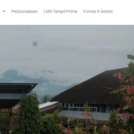
Perpustakaan
LMS Tampil Prima
Formis X Dezine