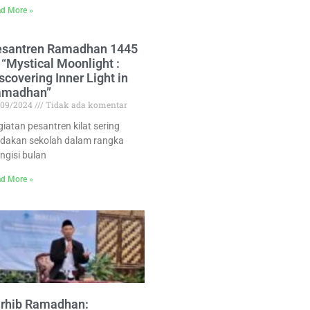
d More »
esantren Ramadhan 1445
 “Mystical Moonlight :
scovering Inner Light in
amadhan”
/09/2024
Tidak ada komentar
giatan pesantren kilat sering
adakan sekolah dalam rangka
ngisi bulan
d More »
rhib Ramadhan: