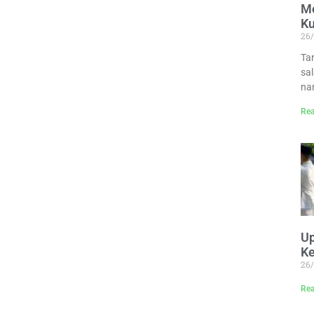
M
Ku
26
Ta
sa
na
Rea
Up
K
26
Rea