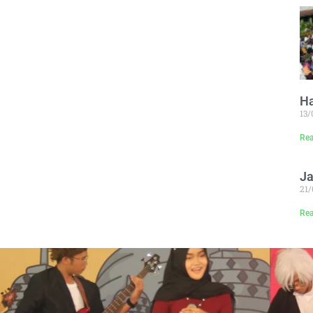
Ha
13
Rea
J
21
Rea