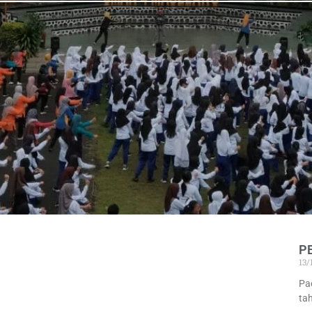
P
13
Pa
ta