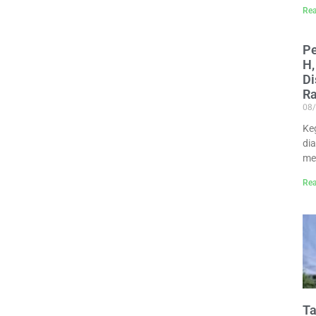
Rea
P
H,
Di
R
08
Ke
di
me
Rea
Ta