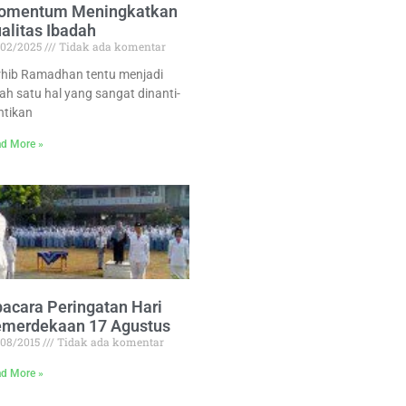
omentum Meningkatkan
alitas Ibadah
/02/2025
Tidak ada komentar
rhib Ramadhan tentu menjadi
lah satu hal yang sangat dinanti-
ntikan
d More »
acara Peringatan Hari
emerdekaan 17 Agustus
/08/2015
Tidak ada komentar
d More »